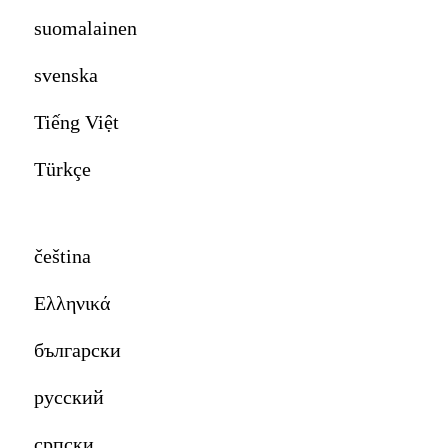
suomalainen
svenska
Tiếng Việt
Türkçe
čeština
Ελληνικά
български
русский
српски