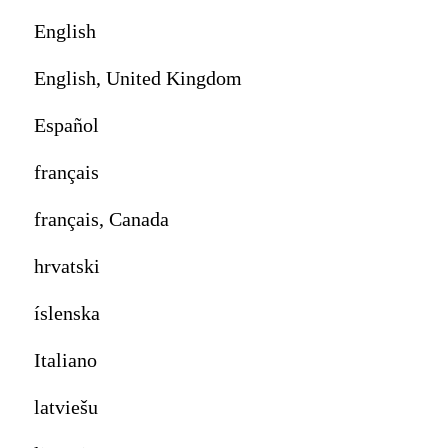
English
English, United Kingdom
Español
français
français, Canada
hrvatski
íslenska
Italiano
latviešu